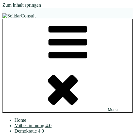
Zum Inhalt springen
SolidarConsult
im Dialog. wirksam.
Menü
Home
Mitbestimmung 4.0
Demokratie 4.0