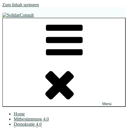
Zum Inhalt springen
SolidarConsult
im Dialog. wirksam.
Menü
Home
Mitbestimmung 4.0
Demokratie 4.0