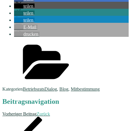
teilen
teilen
teilen
E-Mail
drucken
Kategorien
BetriebsratsDialog
,
Blog
,
Mitbestimmung
Beitragsnavigation
Vorheriger Beitrag
Zurück