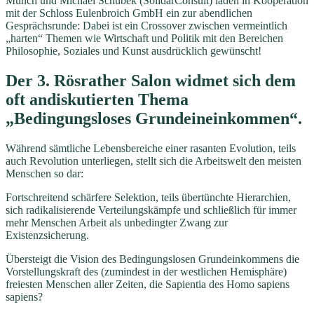
Münch und Michael Schubek (SolidarConsult) laden in Kooperation
mit der Schloss Eulenbroich GmbH ein zur abendlichen
Gesprächsrunde: Dabei ist ein Crossover zwischen vermeintlich
„harten“ Themen wie Wirtschaft und Politik mit den Bereichen
Philosophie, Soziales und Kunst ausdrücklich gewünscht!
Der 3. Rösrather Salon widmet sich dem
oft andiskutierten Thema
„Bedingungsloses Grundeineinkommen“.
Während sämtliche Lebensbereiche einer rasanten Evolution, teils
auch Revolution unterliegen, stellt sich die Arbeitswelt den meisten
Menschen so dar:
Fortschreitend schärfere Selektion, teils übertünchte Hierarchien,
sich radikalisierende Verteilungskämpfe und schließlich für immer
mehr Menschen Arbeit als unbedingter Zwang zur
Existenzsicherung.
Übersteigt die Vision des Bedingungslosen Grundeinkommens die
Vorstellungskraft des (zumindest in der westlichen Hemisphäre)
freiesten Menschen aller Zeiten, die Sapientia des Homo sapiens
sapiens?