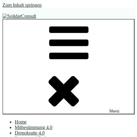
Zum Inhalt springen
SolidarConsult
im Dialog. wirksam.
Menü
Home
Mitbestimmung 4.0
Demokratie 4.0