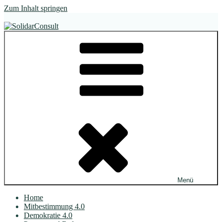
Zum Inhalt springen
SolidarConsult
im Dialog. wirksam.
Menü
Home
Mitbestimmung 4.0
Demokratie 4.0