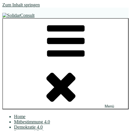
Zum Inhalt springen
SolidarConsult
im Dialog. wirksam.
Menü
Home
Mitbestimmung 4.0
Demokratie 4.0