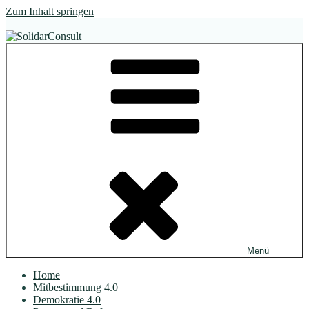
Zum Inhalt springen
SolidarConsult
im Dialog. wirksam.
Menü
Home
Mitbestimmung 4.0
Demokratie 4.0