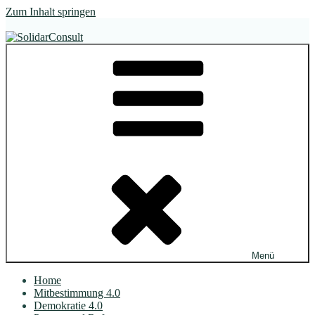
Zum Inhalt springen
SolidarConsult
im Dialog. wirksam.
Menü
Home
Mitbestimmung 4.0
Demokratie 4.0