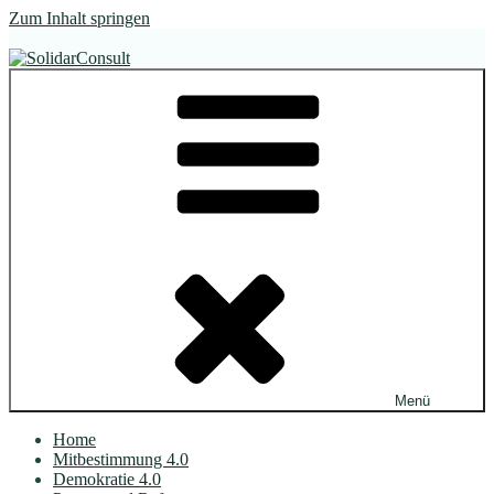
Zum Inhalt springen
SolidarConsult
im Dialog. wirksam.
Menü
Home
Mitbestimmung 4.0
Demokratie 4.0